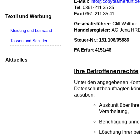
E-Mail:
info@copyteamerfurt.de
Tel.
0361-211 35 35
Fax
0361-211 35 41
Textil und Werbung
Geschäftsführer:
Cliff Walther
Handelsregister:
AG Jena HRB
Kleidung und Leinwand
Steuer-Nr.:
151 106/05886
Tassen und Schilder
FA Erfurt 4151/46
Aktuelles
Ihre Betroffenenrechte
Unter den angegebenen Kont
Datenschutzbeauftragten könn
ausüben:
Auskunft über Ihr
Verarbeitung,
Berichtigung unri
Löschung Ihrer be